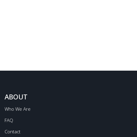
컨텐츠 정보
ABOUT
Who We Are
FAQ
Contact