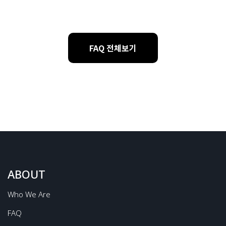
FAQ 전체보기
ABOUT
Who We Are
FAQ