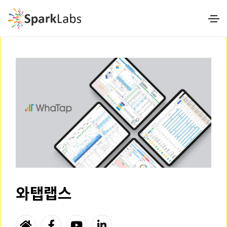
본문
와탭랩스